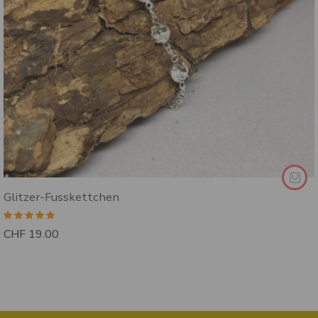
Glitzer-Fusskettchen
Bewertet mit
CHF
19.00
5.00
von 5