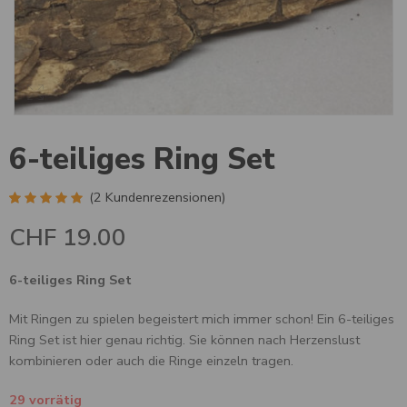
6-teiliges Ring Set
(
2
Kundenrezensionen)
Bewertet mit
2
CHF
19.00
5.00
von 5,
basierend auf
Kundenbewertungen
6-teiliges Ring Set
Mit Ringen zu spielen begeistert mich immer schon! Ein 6-teiliges
Ring Set ist hier genau richtig. Sie können nach Herzenslust
kombinieren oder auch die Ringe einzeln tragen.
29 vorrätig