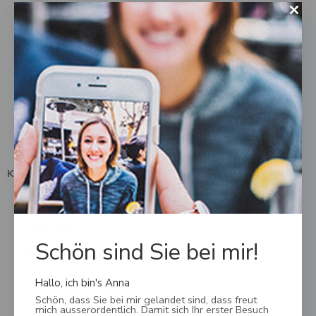
Über uns
AGB
Datenschutz
Impressum
Kontakt
Kundendienst
Mein Konto
Wunschliste
Schön sind Sie bei mir!
FAQ
Zahlungsmöglichkeiten
Hallo, ich bin's Anna
Schön, dass Sie bei mir gelandet sind, dass freut
mich ausserordentlich. Damit sich Ihr erster Besuch
Versand, Lieferung & Rückgabe